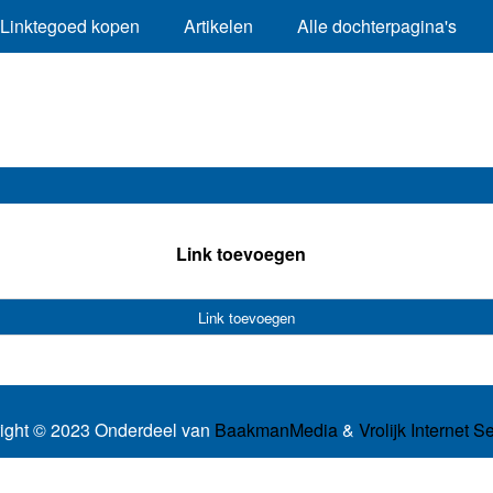
Linktegoed kopen
Artikelen
Alle dochterpagina's
Link toevoegen
Link toevoegen
ight © 2023 Onderdeel van
BaakmanMedia
&
Vrolijk Internet S